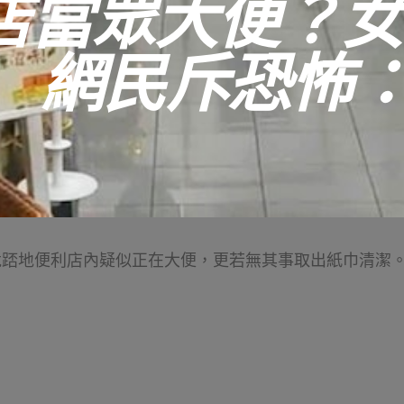
便利店當眾大便？
 網民斥恐怖
竟踎地便利店內疑似正在大便，更若無其事取出紙巾清潔