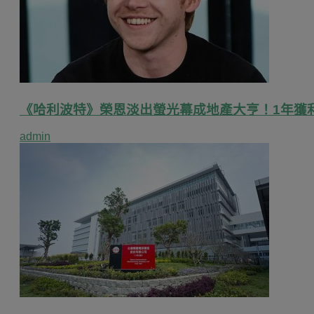
《哈利波特》榮恩淡出螢光幕成地產大亨！1年獲利破
admin