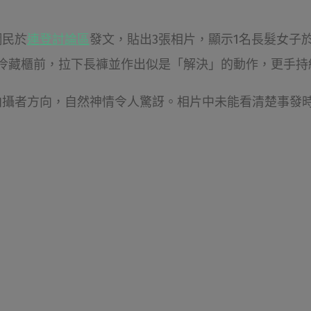
網民於
連登討論區
發文，貼出3張相片，顯示1名長髮女子於
冷藏櫃前，拉下長褲並作出似是「解決」的動作，更手持
拍攝者方向，自然神情令人驚訝。相片中未能看清楚事發