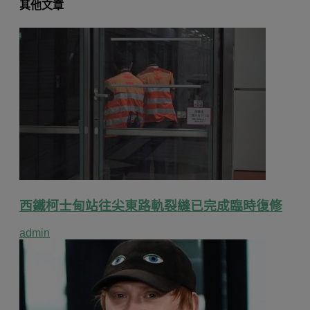
其他文章
西鐵柯士甸站往尖東路軌裂縫已完成臨時復修
admin