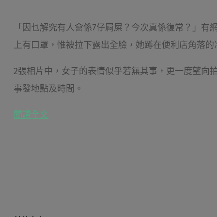
「因乜解究有人會係7仔屙屎？今次真係復常？」有
上有口罩，惟被拉下露出全臉，她蹲在便利店角落的
2張相片中，女子的表情似乎若無其事，更一度望向
事發地點及時間。
閱讀全文