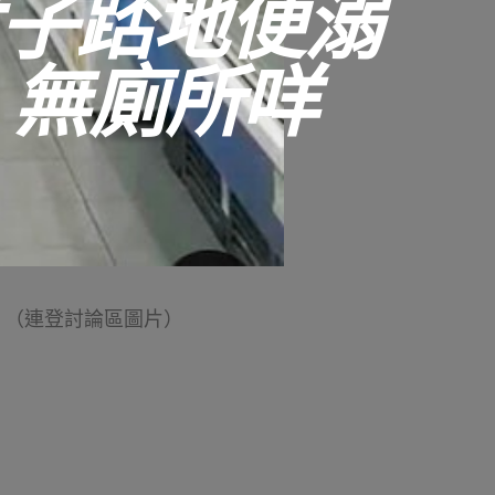
女子踎地便溺
：無廁所咩
。（連登討論區圖片）