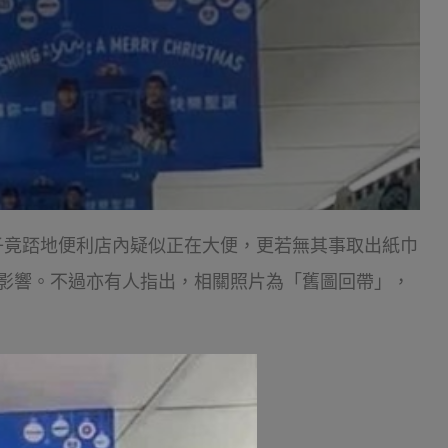
子竟踎地便利店內疑似正在大便，更若無其事取出紙巾
影響。不過亦有人指出，相關照片為「舊圖回帶」，